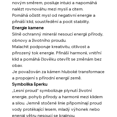
novým směrem, posiluje intuici a napomáhá
nalézt rovnováhu mezi myslí a citem.
Pomáhá očistit mysl od negativní energie a
přináší klid, soustředění a pocit stability.
Energie kamene
Silně ochranný minerál nesoucí energii přírody,
obnovy a životního proudu.
Malachit podporuje kreativitu, citlivost a
přirozený tok energie. Přináší harmonii, vnitřní
klid a pomáhá člověku otevřít se změnám bez
obav.
Je považován za kámen hluboké transformace
a propojení s přírodní energií země.
Symbolika šperku
„Lesní proud“ symbolizuje plynutí životní
energie, pohyb přírody a harmonii mezi klidem
a silou. Jemně stočené linie připomínají proud
vody protékající lesem, mladý výhonek nebo
energii větru nesoucí se krajinou.