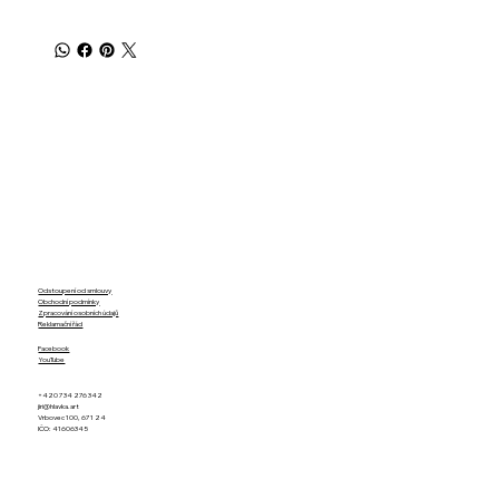
Odstoupení od smlouvy
Obchodní podmínky
Zpracování osobních údajů
Reklamační řád
Facebook
YouTube
+420 734 276 342
jiri@hlavka.art
Vrbovec 100, 671 24
IČO: 41606345