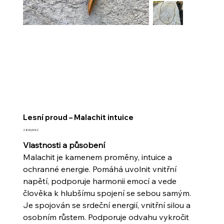
Lesní proud – Malachit intuice
Cena
2 800,00 Kč
Vlastnosti a působení
Malachit je kamenem proměny, intuice a
ochranné energie. Pomáhá uvolnit vnitřní
napětí, podporuje harmonii emocí a vede
člověka k hlubšímu spojení se sebou samým.
Je spojován se srdeční energií, vnitřní silou a
osobním růstem. Podporuje odvahu vykročit