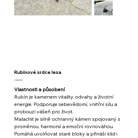
Rubínové srdce lesa
Cena
4 000,00 Kč
Vlastnosti a působení
Rubín je kamenem vitality, odvahy a životní
energie. Podporuje sebevědomí, vnitřní sílu a
probouzí vášeň pro život.
Malachit je silně ochranný kámen spojovaný s
proměnou, harmonií a emoční rovnováhou.
Pomáhá uvolňovat staré bloky a přináší klid i